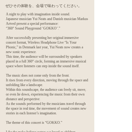
ぜひその体験を、会場で味わってください。
A night to play with imagination inside sound.
Japanese musician Yui Neats and Danish musician Markus
Artved present a special performance:
“360° Sound Playground ‘GOKKO’.”
After successfully presenting her original immersive
concert format, Wireless Headphone Live “Is Your
Phonic,” in Denmark last year, Yui Neats now creates a
new sonic experience.
This time, the audience will be surrounded by speakers
placed in a full 360° circle, forming an immersive musical
space where listeners can step inside the sound itself.
The music does not come only from the front.
It rises from every direction, moving through the space and
unfolding like a landscape.
Within this soundscape, the audience can freely sit, move,
or even lie down, experiencing the music from their own
distance and perspective.
As the sounds performed by the musicians travel through
the space in real time, the movement of sound creates new
stories in each listener’s imagination.
The theme of this concert is “GOKKO.”