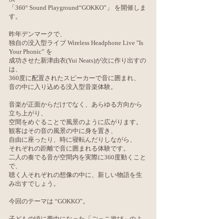
「360° Sound Playground“GOKKO”」 を開催しま
す。
昨年デンマークで、
独自の没入型ライブ Wireless Headphone Live "Is
Your Phonic” を
成功させた新津由衣(Yui Neats)が次に作り出すの
は、
360度に配置されたスピーカーで音に囲まれ、
音の中に入り込める没入型音楽体験。
音楽が正面からだけでなく、あらゆる方向から
立ち上がり、
空間をめぐることで風景のように広がります。
観客はその音の風景の中に身を置き、
自由に座ったり、時に寝転んだりしながら、
それぞれの距離で音に囲まれる体験です。
二人の奏でる音が空間内を実際に360度動くこと
で、
聴く人それぞれの想像の中に、新しい物語を生
み出すでしょう。
今回のテーマは “GOKKO”。
子どもの頃に夢中になった「ごっこ遊び」のよ