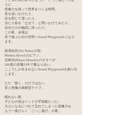
うに、
想像力を使って世界をつくる時間。
音を追いかけたり、
目を閉じて漂ったり、
当たり前を「なぜ？」と問いかけてみたり、
自分だけの物語に浸ったり。
この夜、会場は
音で遊ぶための空間＝Sound Playground になり
ます。
新津由衣(Yui Neats) の歌、
Markus Artved のピアノ、
石崎光(Hikaru Ishizaki) のギターが
360度の音響の中で重なり合い、
ここでしか生まれないSound Playgroundを創り出
します。
ただ「聴く」だけではない、
音と想像の体験型ライブ。
眠れない夜、
子どもの頃はベッドが宇宙船だった。
大人になるにつれて忘れてしまった想像力を、
もう一度ひらく「ごっこ遊び」の夜。