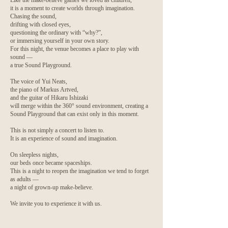
Like the make-believe games we loved as children,
it is a moment to create worlds through imagination.
Chasing the sound,
drifting with closed eyes,
questioning the ordinary with “why?”,
or immersing yourself in your own story.
For this night, the venue becomes a place to play with
sound —
a true Sound Playground.
The voice of Yui Neats,
the piano of Markus Artved,
and the guitar of Hikaru Ishizaki
will merge within the 360° sound environment, creating a
Sound Playground that can exist only in this moment.
This is not simply a concert to listen to.
It is an experience of sound and imagination.
On sleepless nights,
our beds once became spaceships.
This is a night to reopen the imagination we tend to forget
as adults —
a night of grown-up make-believe.
We invite you to experience it with us.