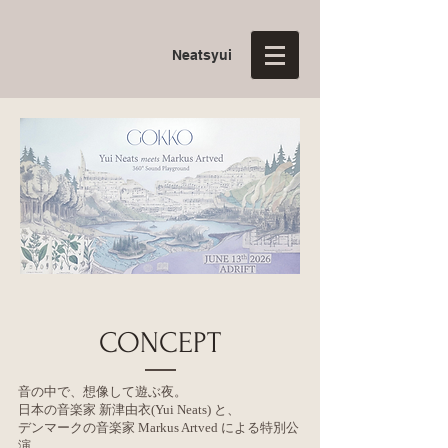
Neatsyui
CONCEPT
音の中で、想像して遊ぶ夜。
日本の音楽家 新津由衣(Yui Neats) と、
デンマークの音楽家 Markus Artved による特別公
演