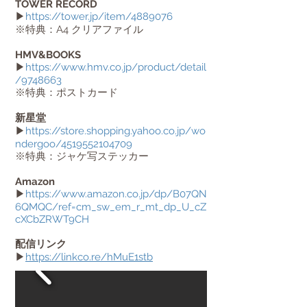
TOWER RECORD
▶︎
https://tower.jp/item/4889076
​※特典：A4 クリアファイル
HMV&BOOKS
▶︎
https://www.hmv.co.jp/product/detail
/9748663
​※特典：ポストカード
新星堂
▶︎
https://store.shopping.yahoo.co.jp/wo
ndergoo/4519552104709
​※特典：ジャケ写ステッカー
Amazon
▶︎
https://www.amazon.co.jp/dp/B07QN
6QMQC/ref=cm_sw_em_r_mt_dp_U_cZ
cXCbZRWT9CH
配信リンク
▶︎
https://linkco.re/hMuE1stb