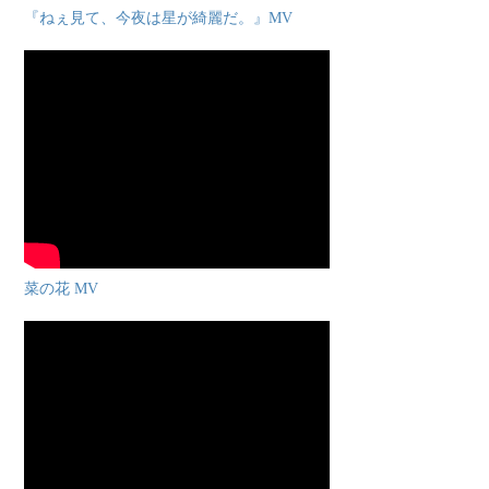
『ねぇ見て、今夜は星が綺麗だ。』MV
菜の花 MV