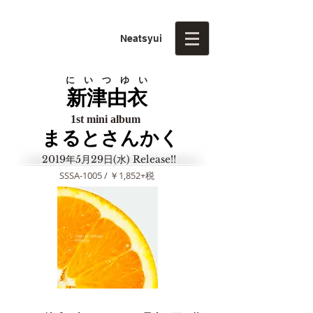
Neatsyui
に い つ ゆ い
新津由衣
1st mini album
まるとさんかく
2019年5月29日(水) Release!!
SSSA-1005 / ￥1,852+税