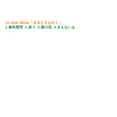
1st mini album「まるとさんかく」
1.春和景明 2.茶々 3.菜の花 4.きえないも
の〜アンドロメダから続くキセキ〜 5.『ね
ぇ見て、今夜は星が綺麗だ。』
＜Credits＞
Words&Music by 新津由衣
Produced & Arranged by 石崎光／M①②、新津由
衣&石崎光／M③、保本真吾（CHRYSANTHEMUM
BRIDGE）／M④⑤
M①：新津由衣（Vo）、玉田豊夢（Dr）、石崎光
（All Other Instruments）
M②：新津由衣（Vo）、
玉田豊夢（Dr）
、
石崎光
（All Other Instruments）
M③：新津由衣（Vo/CP70/A.pf）、石崎光（All
Other Instruments）
M④：新津由衣（Vo）、神佐澄人（Key）、佐藤帆
乃佳（Violin）、亀田夏絵（Violin）、河村泉
（Viola）、渡邊雅弦（Cello）、保本真吾（All
Other Instruments）
M⑤：新津由衣（Vo）、森俊之（A.pf）、